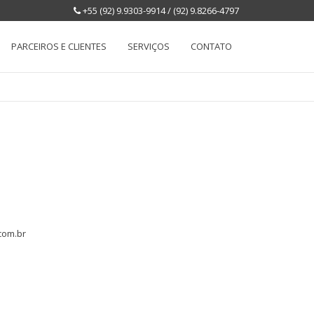
+55 (92) 9.9303-9914 / (92) 9.8266-4797
PARCEIROS E CLIENTES
SERVIÇOS
CONTATO
com.br