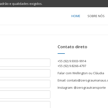
adrão e qualidades exigidos.
HOME
SOBRE NÓS
Contato direto
+55 (92) 9.9303-9914
+55 (92) 9.8266-4797
Falar com Wellington ou Cláudia
Email: contato@zerograumanaus.
Instagram: @zerograutransporte